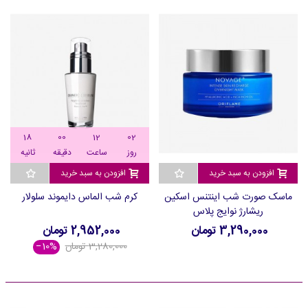
17
00
12
02
روز
ساعت
دقیقه
ثانیه
افزودن به سبد خرید
افزودن به سبد خرید
ماسک صورت شب اینتنس اسکین
کرم شب الماس دایموند سلولار
ریشارژ نوایج پلاس
3,290,000 تومان
2,952,000 تومان
3,280,000 تومان
‎−10%