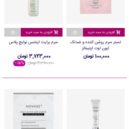
افزودن به سبد خرید
افزودن به سبد خرید
تستر سرم روشن کننده و ضدلک
سرم برایت اینتنس نوایج پلاس
ایون اوت اپتیمالز
100,000 تومان
3,723,000 تومان
4,380,000 تومان
‎−15%