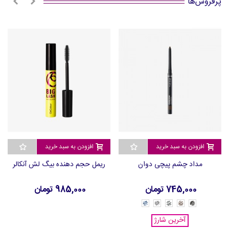
پرفروش‌ها
افزودن به سبد خرید
افزودن به سبد خرید
مداد چشم پیچی دوان
ریمل حجم دهنده بیگ لش آنکالر
745,000 تومان
985,000 تومان
Skyline
Urban
Forest
36548
Pitch
Blue
Grey
Green
Black
-
-
Hickory
-
-
-
آخرین شارژ
36553
36551
36550
Brown
36547