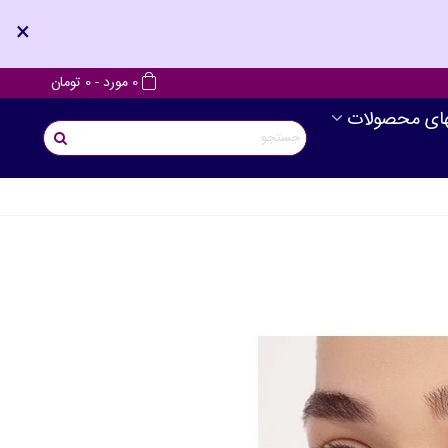
×
0
مورد
-
0 تومان
های محصولات