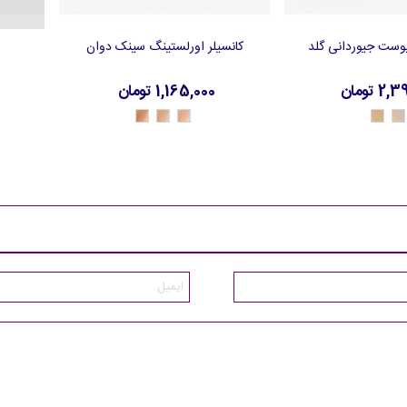
بوست جیوردانی گلد
کانسیلر اورلستینگ سینک دوان
سبد خرید
افزودن به سبد خرید
 تومان
1,165,000 تومان
41991
41990
41989
41108
41107
-
-
-
-
-
Sun
Porcelain
Light
Medium
Light
Beige
Beige
Cool
Warm
Neutral