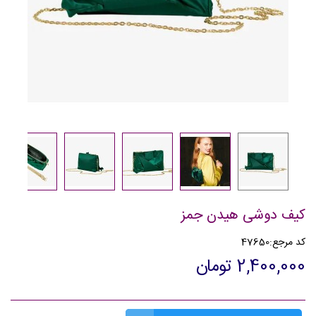
کیف دوشی هیدن جمز
کد مرجع:
47650
2,400,000 تومان