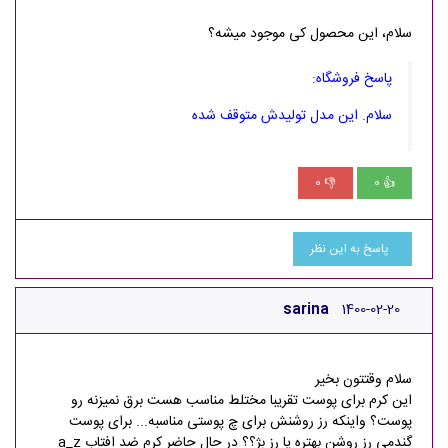
سلام، این محصول کی موجود میشه؟
پاسخ فروشگاه:
سلام. این مدل تولیدش متوقف شده
0
0
👎
👍
پاسخ به این نظر
sarina
1400-02-20
سلام وقتتون بخیر
این کرم برای پوست تقریبا مختلط مناسب هست برق نمیزنه رو
پوست؟ واینکه رز روشنش برای چ پوستی مناسبه... برای پوست
گندمی رز روشن بهتره یا رز بژ؟؟ در حال حاضر کرم ضد افتاب a_z