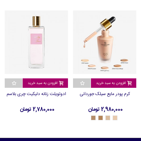
افزودن به سبد خرید
افزودن به سبد خرید
کرم پودر مایع سیلک جوردانی
ادوتویلت زنانه دلیکیت چری بلاسم
2,980,000 تومان
2,780,000 تومان
32923
32922
32921
32920
-
-
-
-
Amber
Natural
Porcelain
Light
Beige
Ivory