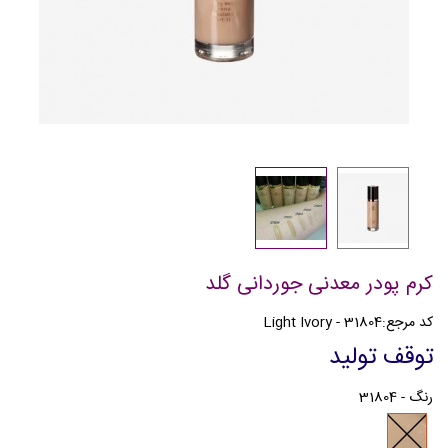
کرم پودر معدنی جوردانی گلد
کد مرجع:
31804 - Light Ivory
توقف تولید
رنگ
-
31804
31804