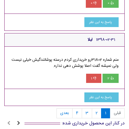
0
0
👎
👍
پاسخ به این نظر
1398-02-31
لیلا
منم شماره 31802رو خریداری کردم درسته پوشانندگیش خیلی نیست
ولی نمیشه گفت اصلا پوشش دهی نداره.
1
2
👎
👍
پاسخ به این نظر
قبلی
1
2
3
4
بعدی
در کنار این محصول خریداری شده: