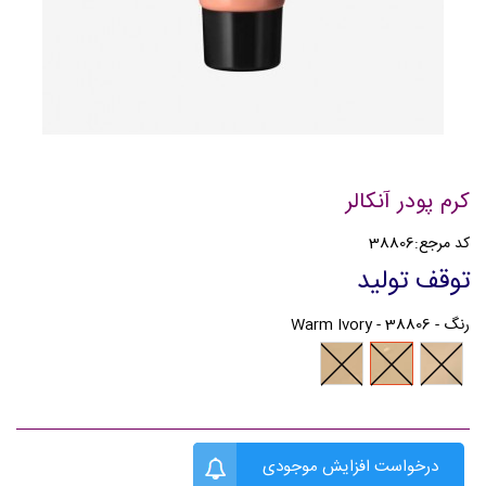
کرم پودر آنکالر
کد مرجع:
38806
توقف تولید
رنگ
-
38806 - Warm Ivory
38807
38806
38805
-
-
-
Natural
Warm
Light
Beige
Ivory
درخواست افزایش موجودی