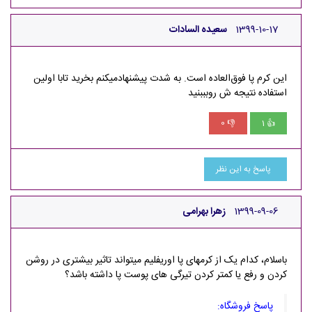
1399-10-17
سعیده السادات
این کرم پا فوق‌العاده است. به شدت پیشنهادمیکنم بخرید تابا اولین
استفاده نتیجه ش روبببنید
0
1
👎
👍
پاسخ به این نظر
1399-09-06
زهرا بهرامی
باسلام، کدام یک از کرمهای پا اوریفلیم میتواند تاثیر بیشتری در روشن
کردن و رفع یا کمتر کردن تیرگی های پوست پا داشته باشد؟
پاسخ فروشگاه: