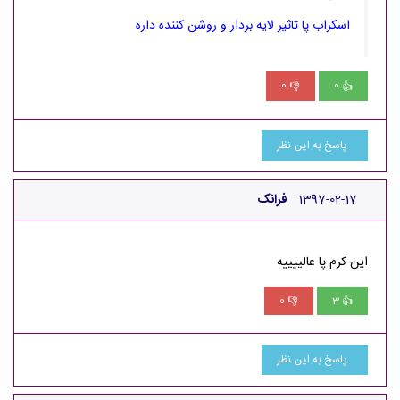
اسکراب پا تاثیر لایه بردار و روشن کننده داره
0
0
👎
👍
پاسخ به این نظر
1397-02-17
فرانک
این کرم پا عالییییه
0
3
👎
👍
پاسخ به این نظر