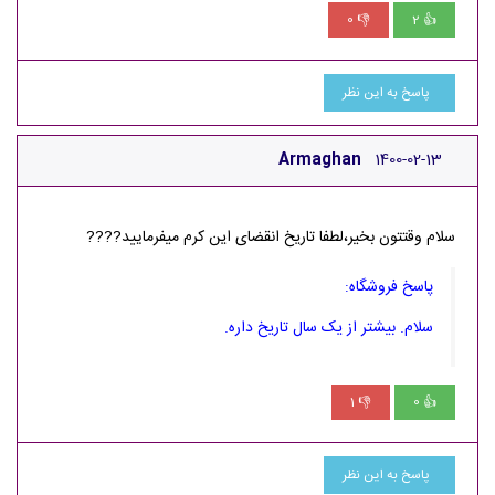
0
2
👎
👍
پاسخ به این نظر
Armaghan
1400-02-13
سلام وقتتون بخیر،لطفا تاریخ انقضای این کرم میفرمایید????
پاسخ فروشگاه:
سلام. بیشتر از یک سال تاریخ داره.
1
0
👎
👍
پاسخ به این نظر