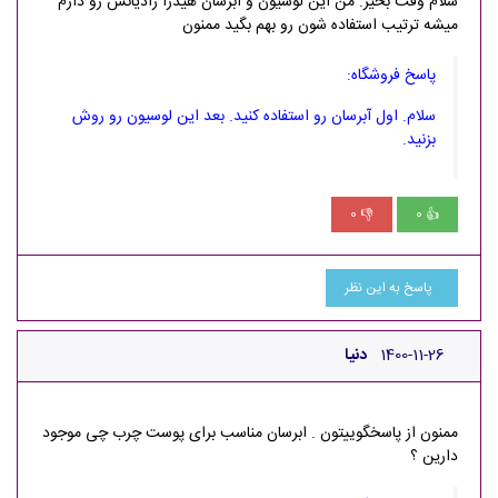
سلام وقت بخیر. من این لوسیون و ابرسان هیدرا رادیانس رو دارم
میشه ترتیب استفاده شون رو بهم بگید ممنون
پاسخ فروشگاه:
سلام. اول آبرسان رو استفاده کنید. بعد این لوسیون رو روش
بزنید.
0
0
👎
👍
پاسخ به این نظر
1400-11-26
دنیا
ممنون از پاسخگوییتون . ابرسان مناسب برای پوست چرب چی موجود
دارین ؟