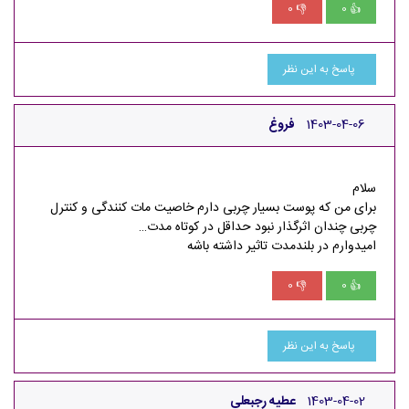
0
0
👎
👍
پاسخ به این نظر
1403-04-06
فروغ
سلام
برای من که پوست بسیار چربی دارم خاصیت مات کنندگی و کنترل
چربی چندان اثرگذار نبود حداقل در کوتاه مدت…
امیدوارم در بلندمدت تاثیر داشته باشه
0
0
👎
👍
پاسخ به این نظر
1403-04-02
عطیه رجبعلی