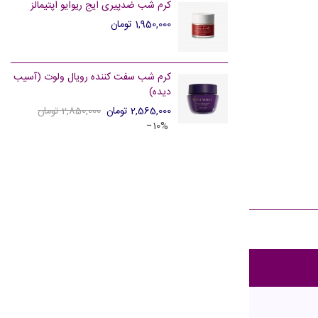
کرم شب ضدپیری ایج ریوایو اپتیمالز
1,950,000 تومان
کرم شب سفت کننده رویال ولوت (آسیب
دیده)
2,565,000 تومان
2,850,000 تومان
‎−10%