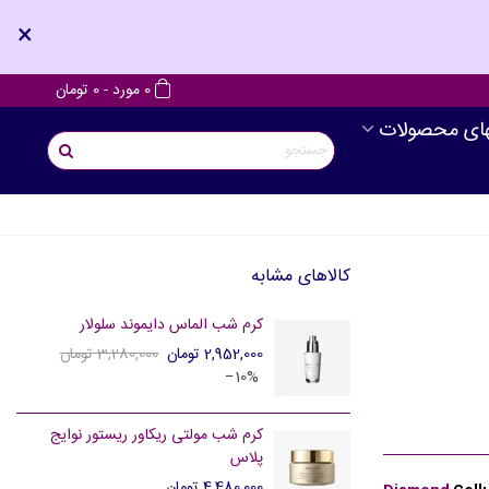
×
0
مورد
-
0 تومان
های محصولات
کالاهای مشابه
کرم شب الماس دایموند سلولار
2,952,000 تومان
3,280,000 تومان
‎−10%
کرم شب مولتی ریکاور ریستور نوایج
پلاس
4,480,000 تومان