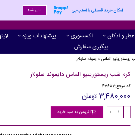
امکان خرید قسطی با اسنپ پی
عالی شد!
عطر و ادکلن
اکسسوری
پیشنهادات ویژه
لاین
پیگیری سفارش
 ریستوریتیو الماس دایموند سلولار
کرم شب ریستوریتیو الماس دایموند سلولار
کد مرجع:
47687
3,480,000 تومان
افزودن به سبد خرید
+
-