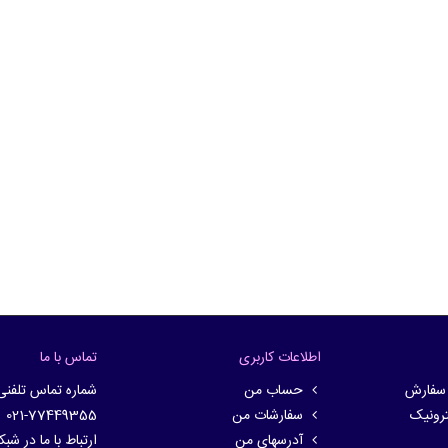
اطلاعات کاربری
تماس با ما
 سفارش
حساب من
شماره تماس تلفنی
ترونیک
سفارشات من
021-77449355
آدرسهای من
ارتباط با ما در شب