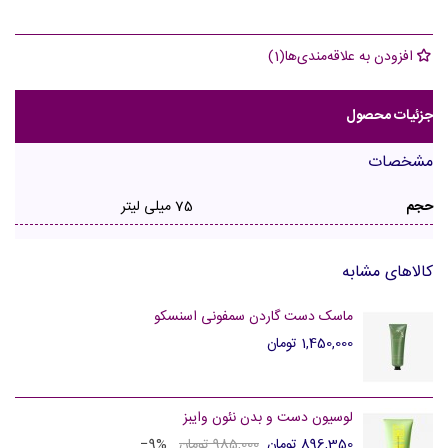
افزودن به علاقه‌مندی‌ها
(
1
)
جزئیات محصول
مشخصات
حجم
75 میلی لیتر
کالاهای مشابه
ماسک دست گاردن سمفونی اسنسکو
1,450,000 تومان
لوسیون دست و بدن نئون وایبز
896,350 تومان
985,000 تومان
‎−9%