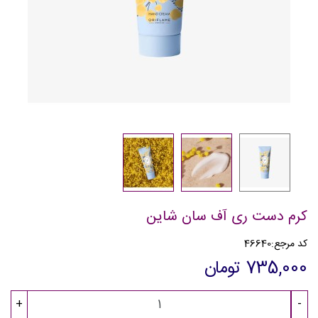
کرم دست ری آف سان شاین
کد مرجع:
46640
735,000 تومان
+
-