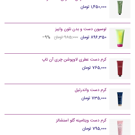
1,450,000 تومان
لوسیون دست و بدن نئون وایبز
896,350 تومان
985,000 تومان
‎−9%
کرم دست عطری لاوپوشن چری آن تاپ
765,000 تومان
کرم دست واندرتیل
735,000 تومان
کرم دست ویتامینه گلو اسنشالز
795,000 تومان