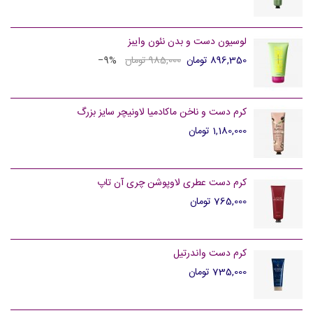
لوسیون دست و بدن نئون وایبز
896,350 تومان
985,000 تومان
‎−9%
کرم دست و ناخن ماکادمیا لاونیچر سایز بزرگ
1,180,000 تومان
کرم دست عطری لاوپوشن چری آن تاپ
765,000 تومان
کرم دست واندرتیل
735,000 تومان