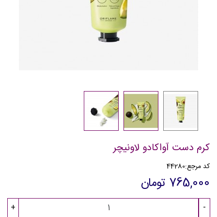
کرم دست آواکادو لاونیچر
کد مرجع:
44280
765,000 تومان
+
-