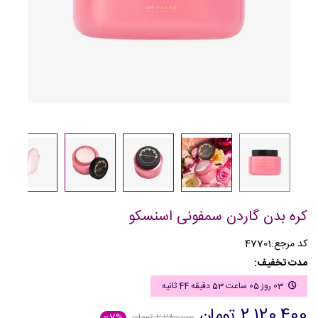
کره بدن گاردن سمفونی اسنسکو
کد مرجع:
47701
مدت تخفیف:
03 روز 05 ساعت 53 دقیقه 44 ثانیه
2,120,400 تومان