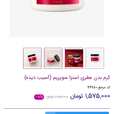
کرم بدن عطری اسنزا سوپریم (آسیب دیده)
کد مرجع:
46980
1,575,000 تومان
1,750,000 تومان
‎−10%