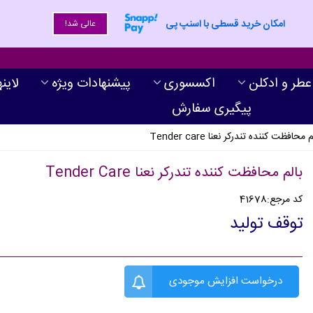
امکان خرید قسطی با اسنپ پی
عالی شد!
عطر و ادکلن
اکسسوری
پیشنهادات ویژه
لاین
پیگیری سفارش
م محافظت کننده تندرکر نعنا Tender care
بالم محافظت کننده تندرکر نعنا Tender Care
کد مرجع:
41678
توقف تولید
درخواست افزایش موجودی