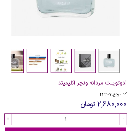
ادوتویلت مردانه ونچر آنلیمیتد
کد مرجع:
44307
2,680,000 تومان
+
-