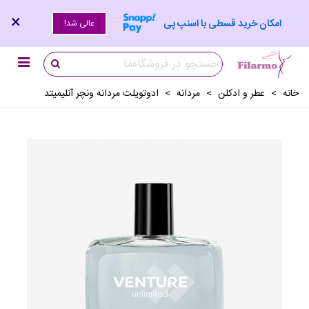
×
امکان خرید قسطی با اسنپ پی
عالی شد!
خانه
>
عطر و ادکلن
>
مردانه
>
ادوتویلت مردانه ونچر آنلیمیتد