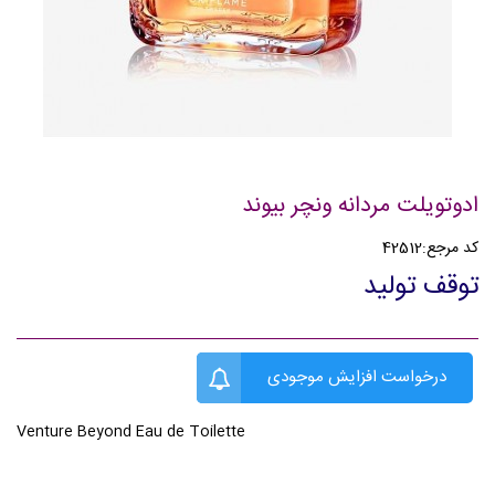
ادوتویلت مردانه ونچر بیوند
کد مرجع:
42512
توقف تولید
درخواست افزایش موجودی
Venture Beyond Eau de Toilette