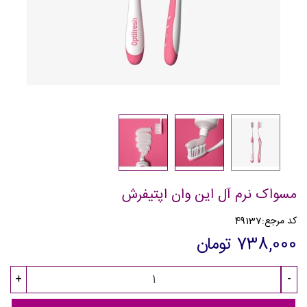
مسواک نرم آل این وان اپتیفرش
کد مرجع:
49137
738,000 تومان
+
-