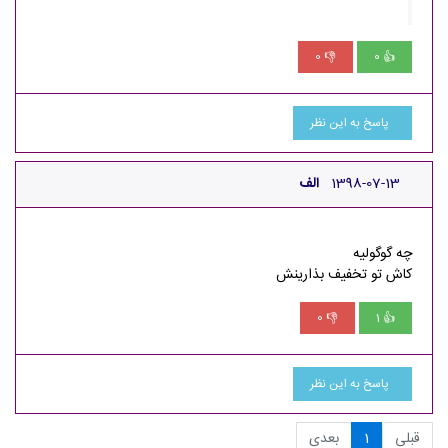
0
0
👎
👍
پاسخ به این نظر
1398-07-13
الف
چه گوگولیه
کاش تو تخفیف بذارینش
0
1
👎
👍
پاسخ به این نظر
قبلی
1
بعدی