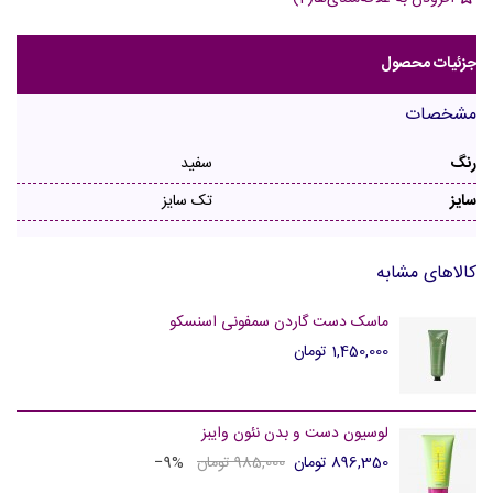
جزئیات محصول
مشخصات
رنگ
سفید
سایز
تک سایز
کالاهای مشابه
ماسک دست گاردن سمفونی اسنسکو
1,450,000 تومان
لوسیون دست و بدن نئون وایبز
896,350 تومان
985,000 تومان
‎−9%