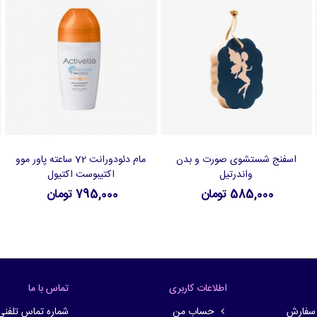
اسفنج شستشوی صورت و بدن
مام دئودورانت 72 ساعته پاور موو
افزودن به سبد خرید
افزودن به سبد خرید
واندرتیل
اکتیبوست اکتیول
585,000 تومان
795,000 تومان
اطلاعات کاربری
تماس با ما
 سفارش
حساب من
شماره تماس تلفنی