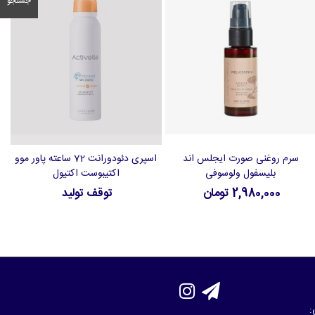
جستجو
سرم روغنی صورت ایجلس اند
اسپری دئودورانت 72 ساعته پاور موو
افزودن به سبد خرید
افزودن به علاقه‌مندی‌ها
بلیسفول ولوسوفی
اکتیبوست اکتیول
2,980,000 تومان
توقف تولید
: