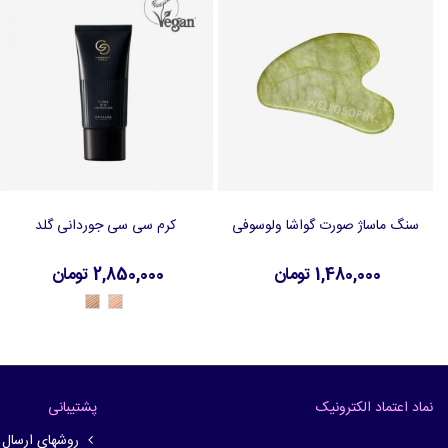
سنگ ماساژ صورت گواشا ولوسوفی
کرم سی سی جوردانی گلد
افزودن به سبد خرید
افزودن به سبد خرید
1,480,000 تومان
2,850,000 تومان
42113
42112
-
-
Medium
Light
نماد اعتماد الکترونیک
پشتیبانی
روشهای ارسال