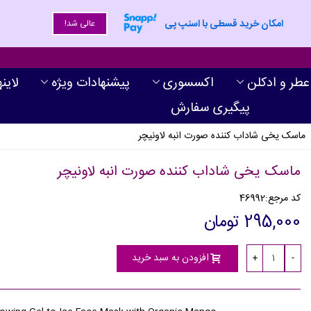
امکان خرید قسطی با اسنپ پی
عالی شد!
عطر و ادکلن
اکسسوری
پیشنهادات ویژه
لاین
پیگیری سفارش
ماسک یخی شاداب کننده صورت انبه لاونیچر
ماسک یخی شاداب کننده صورت انبه لاونیچر
کد مرجع:
46992
295,000 تومان
افزودن به سبد خرید
+
-