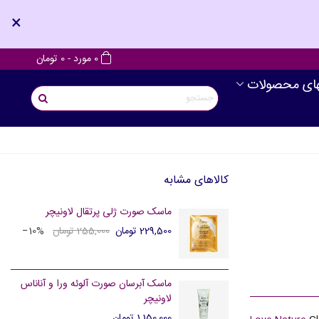
×
0
مورد
-
0 تومان
های محصولات
کالاهای مشابه
ماسک صورت ژلی پرتقال لاونیچر
229,500 تومان
255,000 تومان
‎−10%
ماسک آبرسان صورت آلوئه ورا و آناناس
لاونیچر
1,150,000 تومان