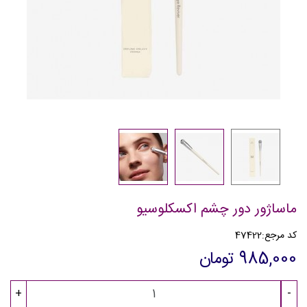
ماساژور دور چشم اکسکلوسیو
کد مرجع:
47422
985,000 تومان
+
-