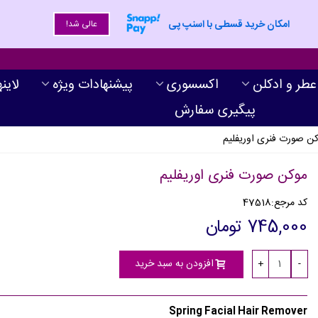
امکان خرید قسطی با اسنپ پی
عالی شد!
عطر و ادکلن
اکسسوری
پیشنهادات ویژه
لاین
پیگیری سفارش
ن صورت فنری اوریفلیم
موکن صورت فنری اوریفلیم
کد مرجع:
47518
745,000 تومان
افزودن به سبد خرید
+
-
Spring Facial Hair Remover