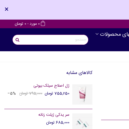
×
0
مورد
-
0 تومان
های محصولات
کالاهای مشابه
ژل اصلاح سیلک بیوتی
755,250 تومان
795,000 تومان
‎−5%
سر یدکی ژیلت زنانه
685,000 تومان