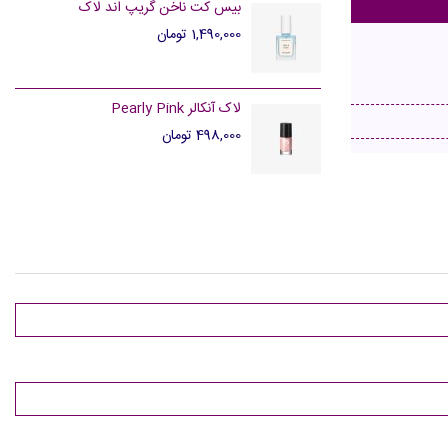
بیس کت ناخن گریپ اند لاک
1,490,000 تومان
لاک آنکالر Pearly Pink
498,000 تومان