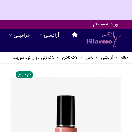
ورود به سیستم
آرايشی
مراقبتی
خانه
>
آرايشی
>
ناخن
>
لاک ناخن
>
لاک ژلی دوان نود سوربت
کم تاریخ