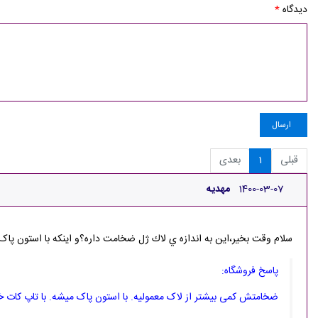
دیدگاه
*
ارسال
قبلی
1
بعدی
1400-03-07
مهديه
سلام وقت بخير،اين به اندازه ي لاك ژل ضخامت داره؟و اينكه با استون پا
پاسخ فروشگاه:
ضخامتش کمی بیشتر از لاک معمولیه. با استون پاک میشه. با تاپ کات خ