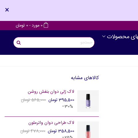
×
0
مورد
-
0 تومان
های محصولات
کالاهای مشابه
لاک ژلی دوان بنفش روشن
395,500 تومان
565,000 تومان
‎−30%
لاک طراحی دوان واترملون
358,500 تومان
478,000 تومان
‎−25%