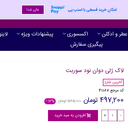
امکان خرید قسطی با اسنپ پی
عالی شد!
عطر و ادکلن
اکسسوری
پیشنهادات ویژه
لاین
پیگیری سفارش
لاک ژلی دوان نود سوربت
آخرین شارژ
کد مرجع:
41187
497,200 تومان
565,000 تومان
‎−12%
افزودن به سبد خرید
+
-