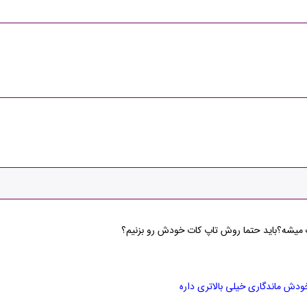
ک ميشه؟بايد حتما روش تاپ کات خودش رو بزنيم؟
ودش ماندگاری خیلی بالاتری داره