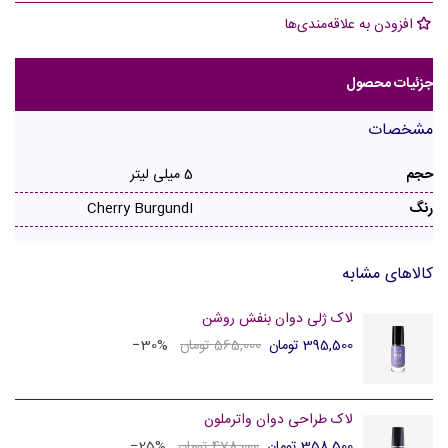
افزودن به علاقه‌مندی‌ها
جزئیات محصول
مشخصات
حجم
5 میلی لیتر
رنگ
Cherry BurgundI
کالاهای مشابه
لاک ژلی دوان بنفش روشن
395,500 تومان
565,000 تومان
‎−30%
لاک طراحی دوان واترملون
358,500 تومان
478,000 تومان
‎−25%