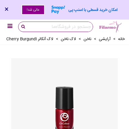
×
امکان خرید قسطی با اسنپ پی
عالی شد!
خانه
>
آرايشی
>
ناخن
>
لاک ناخن
>
لاک آنکالر Cherry BurgundI