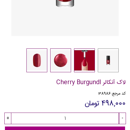
لاک آنکالر Cherry BurgundI
کد مرجع:
38986
498,000 تومان
+
-