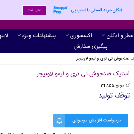
امکان خرید قسطی با اسنپ پی
عالی شد!
عطر و ادکلن
اکسسوری
پیشنهادات ویژه
لاین
پیگیری سفارش
 ضدجوش تی تری و لیمو لاونیچر
استیک ضدجوش تی تری و لیمو لاونیچر
کد مرجع:
34855
توقف تولید
درخواست افزایش موجودی