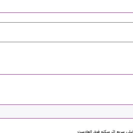
لی سریع اثر میکنه.فوق العادست