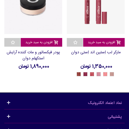
افزودن به سبد خرید
افزودن به سبد خرید
مارکر لب اِستین اند اِستی دوان
پودر فیکساتور و مات کننده آرایش
استکهلم دوان
1,350,000 تومان
1,890,000 تومان
46893
46892
46891
46890
46889
46888
-
-
-
-
-
-
Brick
Cherry
Chili
Rose
Melon
Nude
نماد اعتماد الکترونیک
پشتیبانی