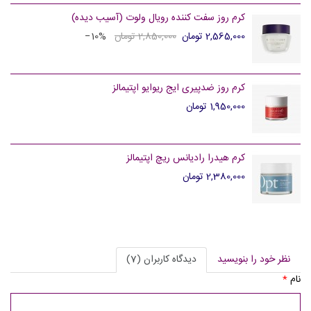
کرم روز سفت کننده رویال ولوت (آسیب دیده)
2,565,000 تومان
2,850,000 تومان
‎−10%
کرم روز ضدپیری ایج ریوایو اپتیمالز
1,950,000 تومان
کرم هیدرا رادیانس ریچ اپتیمالز
2,380,000 تومان
نظر خود را بنویسید
دیدگاه کاربران (7)
نام
*