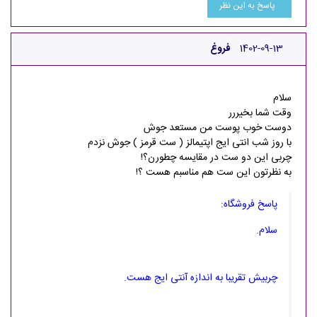
پاسخ به این نظر
1402-09-13
فروغ
سلام
وقت شما بخیررر
دوست خوب پوست من مستعد جوش
با روز شب انتی ایج اپتیمالز ( ست قرمز ) جوش نزدم
چربی این دو ست در مقایسه چطورن؟!
به نظرتون این ست هم مناسبم هست ؟!
پاسخ فروشگاه:
سلام.
چربیش تقریبا به اندازه آنتی ایج هست.