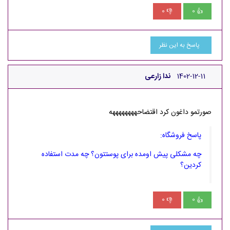
0
0
👎
👍
پاسخ به این نظر
1402-12-11
ندا زارعی
صورتمو داغون کرد اقتضاحههههههههه
پاسخ فروشگاه:
چه مشکلی پیش اومده برای پوستتون؟ چه مدت استفاده
کردین؟
0
0
👎
👍