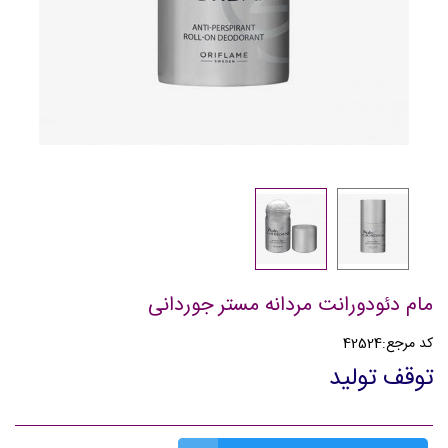
مام دئودورانت مردانه مستر جوردانی
کد مرجع:
42524
توقف تولید