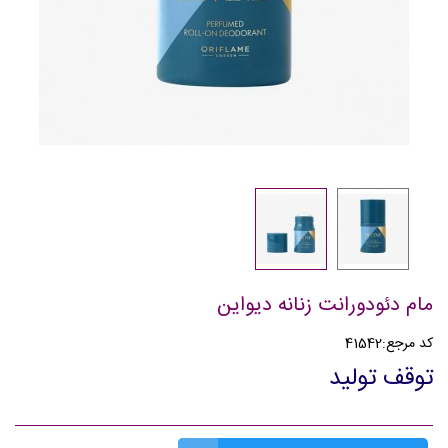
مام دئودورانت زنانه دیواین
کد مرجع:
41542
توقف تولید