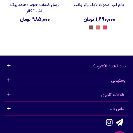
بالم لب اسموت لایک باتر وانت
ریمل ضدآب حجم دهنده بیگ
لش آنکالر
1,690,000 تومان
985,000 تومان
47181
47182
47180
-
-
-
Soft
Peachy
Light
Beige
Pink
Pink
نماد اعتماد الکترونیک
پشتیبانی
اطلاعات کاربری
تماس با ما