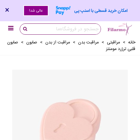
×
امکان خرید قسطی با اسنپ پی
عالی شد!
خانه
>
مراقبتی
>
مراقبت بدن
>
مراقبت از بدن
>
صابون
>
صابون
قلبی ترژرد مومنتز