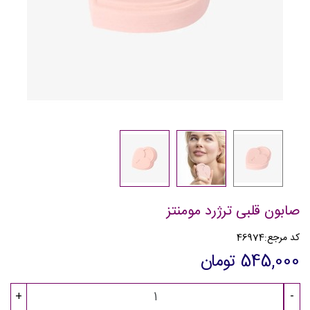
صابون قلبی ترژرد مومنتز
کد مرجع:
46974
545,000 تومان
+
-