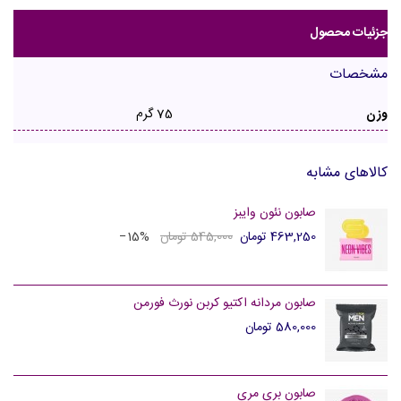
جزئیات محصول
مشخصات
وزن
75 گرم
کالاهای مشابه
صابون نئون وایبز
463,250 تومان
545,000 تومان
‎−15%
صابون مردانه اکتیو کربن نورث فورمن
580,000 تومان
صابون بری مری