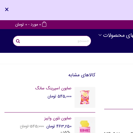
×
0
مورد
-
0 تومان
های محصولات
کالاهای مشابه
صابون اسپرینگ سانگ
545,000 تومان
صابون نئون وایبز
463,250 تومان
545,000 تومان
‎−15%