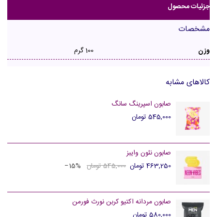
جزئیات محصول
مشخصات
وزن
100 گرم
کالاهای مشابه
صابون اسپرینگ سانگ
545,000 تومان
صابون نئون وایبز
463,250 تومان
545,000 تومان
‎−15%
صابون مردانه اکتیو کربن نورث فورمن
580,000 تومان