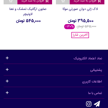
افزودن به سبد خرید
افزودن به سبد خرید
لاک ژلی دوان صورتی موکا
صابون ارگانیک تمشک و نعنا
لاونیچر
395,500 تومان
545,000 تومان
565,000 تومان
‎−30%
آخرین شارژ
نماد اعتماد الکترونیک
پشتیبانی
اطلاعات کاربری
تماس با ما