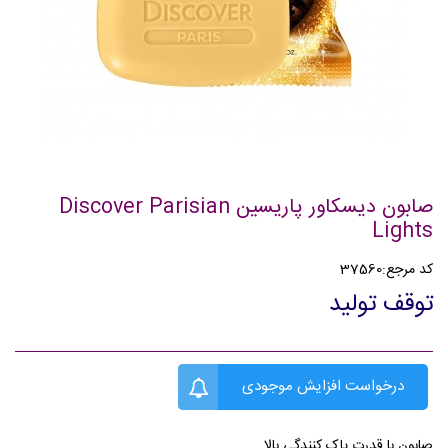
صابون دیسکاور پاریسین Discover Parisian
Lights
کد مرجع:
37560
توقف تولید
درخواست افزایش موجودی
صابون با قدرت پاک کنندگی بالا