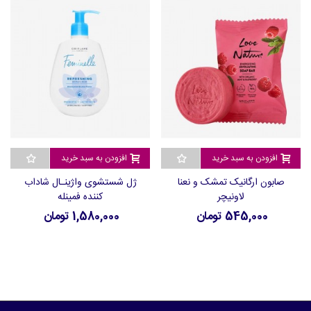
افزودن به سبد خرید
افزودن به سبد خرید
صابون ارگانیک تمشک و نعنا
ژل شستشوی واژینـال شاداب
لاونیچر
کننده فمینله
545,000 تومان
1,580,000 تومان