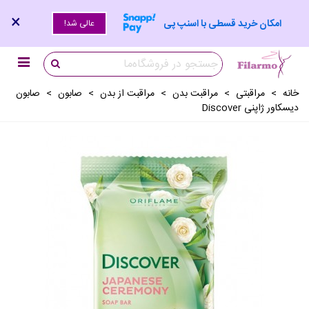
×
امکان خرید قسطی با اسنپ پی
عالی شد!
خانه
>
مراقبتی
>
مراقبت بدن
>
مراقبت از بدن
>
صابون
>
صابون
دیسکاور ژاپنی Discover