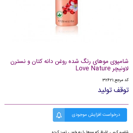
شامپوی موهای رنگ شده روغن دانه کتان و نسترن
لاونیچر Love Nature
کد مرجع:
32621
توقف تولید
درخواست افزایش موجودی
شامپو کرمی غلیظ که موها را به خوبی تمیز کرده