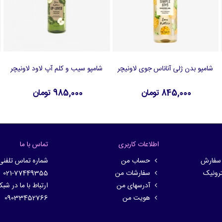
شامپو بدن ژلی آناناس جوی لاونیچر
شامپو سیب و کلم آپ لاود لاونیچر
افزودن به سبد خرید
افزودن به سبد خرید
845,000 تومان
985,000 تومان
اطلاعات کاربری
تماس با ما
 سفارش
حساب من
شماره تماس تلفنی
ترونیک
سفارشات من
021-77449355
آدرسهای من
ارتباط با ما در شب
هویت من
09033452766