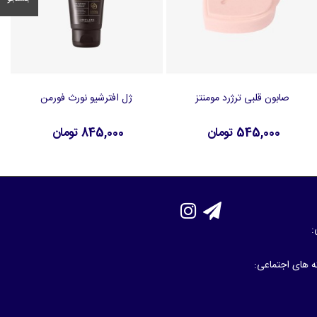
صابون قلبی ترژرد مومنتز
ژل افترشیو نورث فورمن
افزودن به سبد خرید
افزودن به سبد خرید
545,000 تومان
845,000 تومان
:
که های اجتماعی: