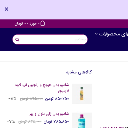
×
0
مورد
-
0 تومان
های محصولات
کالاهای مشابه
شامپو بدن هویج و زنجبیل آپ لاود
لاونیچر
850,250 تومان
895,000 تومان
‎−5%
شامپو بدن ژلی نئون وایبز
785,850 تومان
845,000 تومان
‎−7%