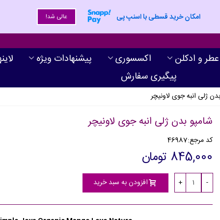
امکان خرید قسطی با اسنپ پی
عالی شد!
عطر و ادکلن
اکسسوری
پیشنهادات ویژه
لاین
پیگیری سفارش
دن ژلی انبه جوی لاونیچر
شامپو بدن ژلی انبه جوی لاونیچر
کد مرجع:
46987
845,000 تومان
افزودن به سبد خرید
+
-