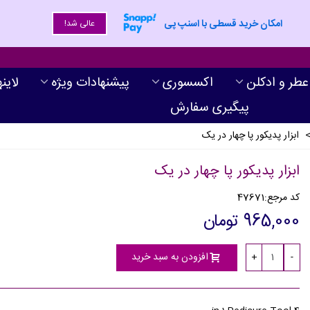
امکان خرید قسطی با اسنپ پی
عالی شد!
عطر و ادکلن
اکسسوری
پیشنهادات ویژه
لاین
پیگیری سفارش
ابزار پدیکور پا چهار در یک
ابزار پدیکور پا چهار در یک
کد مرجع:
47671
965,000 تومان
افزودن به سبد خرید
+
-