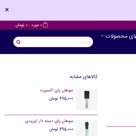
×
0
مورد
-
0 تومان
های محصولات
کالاهای مشابه
سوهان پای اکسپرت
695,000 تومان
سوهان پای دسته دار اوریدی
495,000 تومان