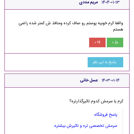
1404-01-13
مریم مددی
واقعا کرم خوبیه پوستم رو صاف کرده و‌منافذ ش کمتر شده راضی
هستم
0
0
👎
👍
پاسخ به این نظر
1403-01-14
عسل خانی
کرم یا سرمش کدوم تاثیرگذارتره؟
پاسخ فروشگاه:
سرمش تخصصی تره و تاثیرش بیشتره.