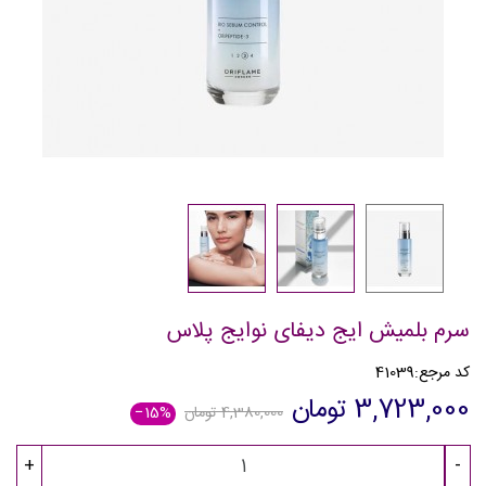
سرم بلمیش ایج دیفای نوایج پلاس
کد مرجع:
41039
3,723,000 تومان
4,380,000 تومان
‎−15%
+
-