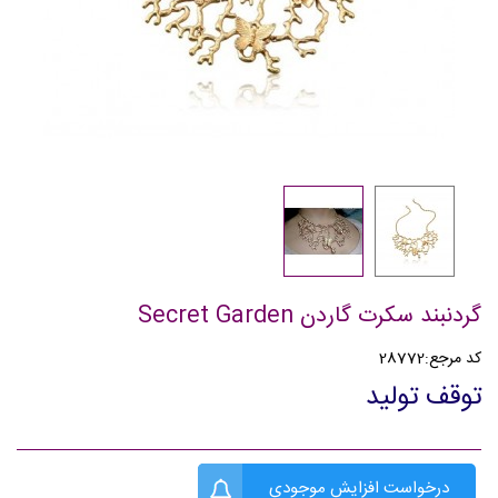
گردنبند سکرت گاردن Secret Garden
کد مرجع:
28772
توقف تولید
درخواست افزایش موجودی