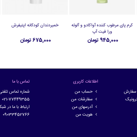
کرم پای مرطوب کننده آواکادو و آلوئه
خمیردندان کودکانه اپتیفرش
افزودن به سبد خرید
افزودن به سبد خرید
ورا فیت آپ
945,000 تومان
675,000 تومان
اطلاعات کاربری
تماس با ما
 سفارش
حساب من
شماره تماس تلفنی
ترونیک
سفارشات من
021-77449355
آدرسهای من
ارتباط با ما در شب
هویت من
09033452766