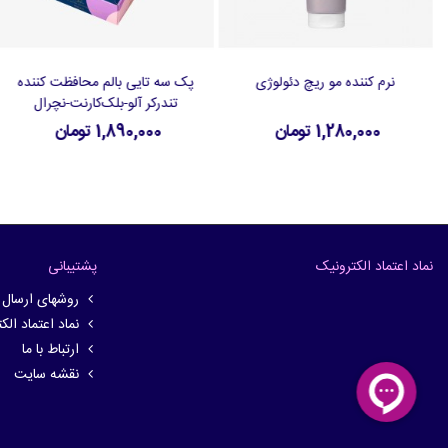
نرم کننده مو ریچ دئولوژی
پک سه تایی بالم محافظت کننده
افزودن به سبد خرید
افزودن به سبد خرید
تندرکر آلو-بلک‌کارنت-نچرال
1,280,000 تومان
1,890,000 تومان
نماد اعتماد الکترونیک
پشتیبانی
روشهای ارسال
نماد اعتماد الک
ارتباط با ما
نقشه سایت