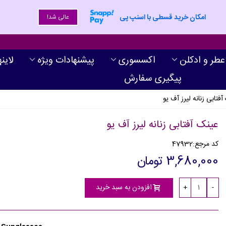
امکان خرید قسطی با اسنپ پی
عالی شد!
عطر و ادکلن
اکسسوری
پیشنهادات ویژه
لاین
پیگیری سفارش
فتابی زنانه لیرز آف یو
عینک آفتابی زنانه لیرز آف یو
کد مرجع:
47932
3,680,000 تومان
افزودن به سبد خرید
+
-