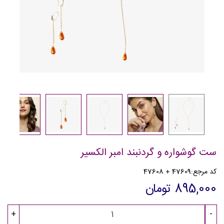
ست گوشواره و گردنبند امبر الکسیر
کد مرجع:
47609 + 47608
895,000 تومان
+
-