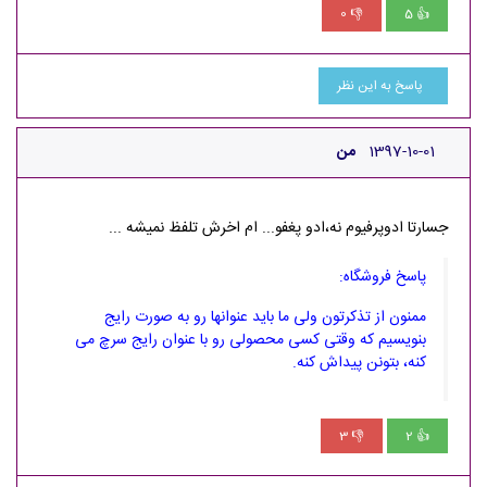
0
5
👎
👍
پاسخ به این نظر
1397-10-01
من
جسارتا ادوپرفیوم نه،ادو پغفو... ام اخرش تلفظ نمیشه ...
پاسخ فروشگاه:
ممنون از تذکرتون ولی ما باید عنوانها رو به صورت رایج
بنویسیم که وقتی کسی محصولی رو با عنوان رایج سرچ می
کنه، بتونن پیداش کنه.
3
2
👎
👍