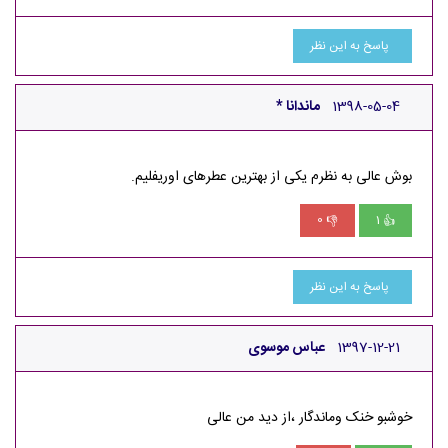
پاسخ به این نظر
1398-05-04
ماندانا *
بوش عالی به نظرم یکی از بهترین عطرهای اوریفلیم.
0
1
👎
👍
پاسخ به این نظر
1397-12-21
عباس موسوی
خوشبو خنک وماندگار ،از دید من عالی