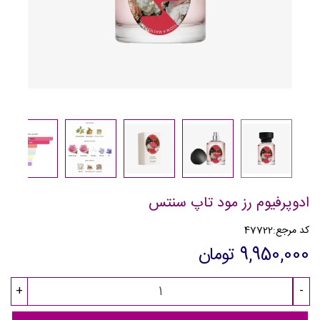
ادوپرفیوم رز مود تاپ سنتس
کد مرجع:
47722
9,950,000 تومان
+
-