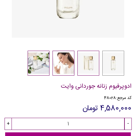
ادوپرفیوم زنانه جوردانی وایت
کد مرجع:
48028
4,580,000 تومان
+
-