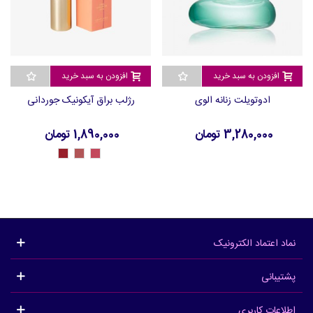
افزودن به سبد خرید
افزودن به سبد خرید
ادوتویلت زنانه الوی
رژلب براق آیکونیک جوردانی
3,280,000 تومان
1,890,000 تومان
46959
46958
46957
-
-
-
Berry
Peachy
Rose
Red
Pink
Pink
نماد اعتماد الکترونیک
پشتیبانی
اطلاعات کاربری