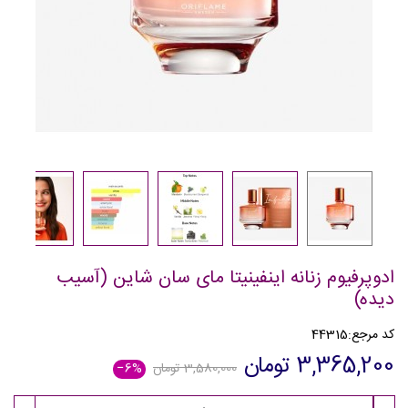
ادوپرفیوم زنانه اینفینیتا مای سان شاین (آسیب
دیده)
کد مرجع:
44315
3,365,200 تومان
3,580,000 تومان
‎−6%