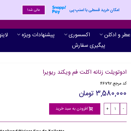
امکان خرید قسطی با اسنپ پی
عالی شد!
عطر و ادکلن
اکسسوری
پیشنهادات ویژه
لاین
پیگیری سفارش
ادوتویلت زنانه اکلت فم ویکند ریویرا
کد مرجع:
46792
3,580,000 تومان
افزودن به سبد خرید
+
-