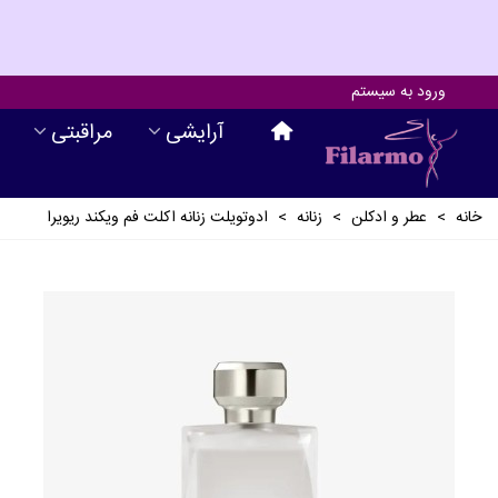
ورود به سیستم
آرايشی
مراقبتی
خانه
>
عطر و ادکلن
>
زنانه
>
ادوتویلت زنانه اکلت فم ویکند ریویرا