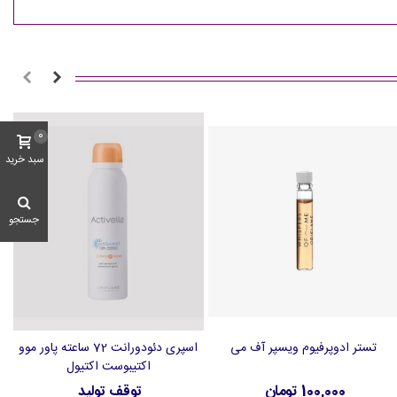
0
سبد خرید
جستجو
تستر ادوپرفیوم ویسپر آف می
اسپری دئودورانت 72 ساعته پاور موو
افزودن به سبد خرید
افزودن به علاقه‌مندی‌ها
اکتیبوست اکتیول
100,000 تومان
توقف تولید