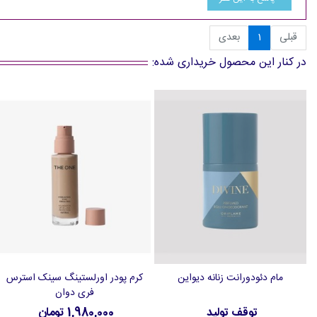
قبلی
1
بعدی
در کنار این محصول خریداری شده:
مام دئودورانت زنانه دیواین
کرم پودر اورلستینگ سینک استرس
افزودن به علاقه‌مندی‌ها
افزودن به سبد خرید
فری دوان
توقف تولید
1,980,000 تومان