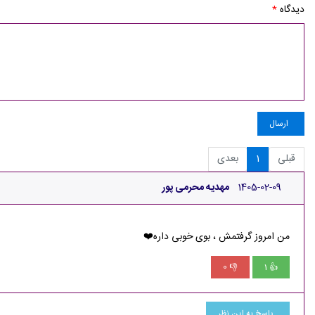
دیدگاه
*
ارسال
قبلی
1
بعدی
1405-02-09
مهدیه محرمی پور
من امروز گرفتمش ، بوی خوبی داره❤️
0
1
👎
👍
پاسخ به این نظر