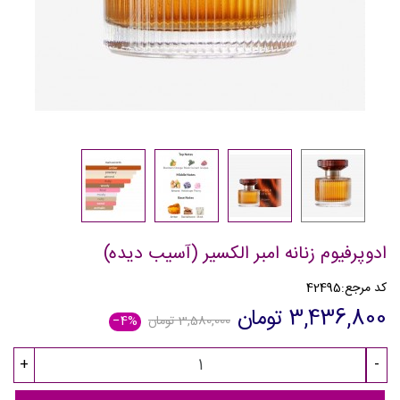
ادوپرفیوم زنانه امبر الکسیر (آسیب دیده)
کد مرجع:
42495
3,436,800 تومان
3,580,000 تومان
‎−4%
+
-