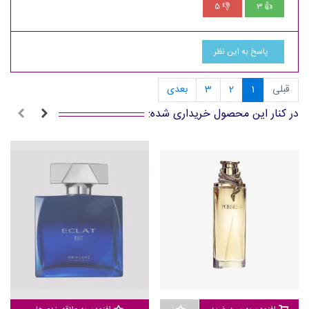
5
3
👎
👍
پاسخ به این نظر
قبلی
1
2
3
بعدی
در کنار این محصول خریداری شده: