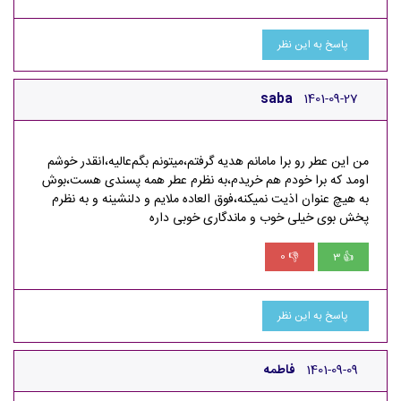
پاسخ به این نظر
saba
1401-09-27
من این عطر رو برا مامانم هدیه گرفتم،میتونم بگم‌عالیه،انقدر خوشم
اومد که برا خودم هم خریدم،به نظرم عطر همه پسندی هست،بوش
به هیچ عنوان اذیت نمیکنه،فوق العاده ملایم و دلنشینه و به نظرم
پخش بوی خیلی خوب و ماندگاری خوبی داره
0
3
👎
👍
پاسخ به این نظر
1401-09-09
فاطمه