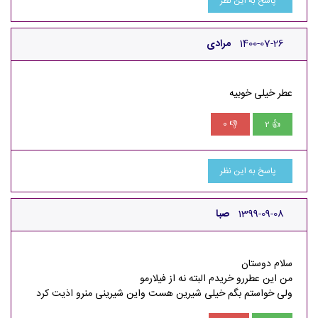
پاسخ به این نظر
1400-07-26
مرادی
عطر خیلی خوبیه
0
2
👎
👍
پاسخ به این نظر
1399-09-08
صبا
سلام دوستان
من این عطررو خریدم البته نه از فیلارمو
ولی خواستم بگم خیلی شیرین هست واین شیرینی منرو اذیت کرد