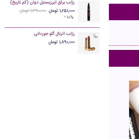
رژلب براق ایرزیستبل دوان (کم تاریخ)
1,251,000 تومان
1,390,000 تومان
‎−10%
رژلب اترنال گلو جوردانی
1,890,000 تومان