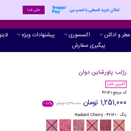
امکان خرید قسطی با اسنپ پی
عالی شد!
عطر و ادکلن
اکسسوری
پیشنهادات ویژه
لاین
پیگیری سفارش
رژلب پاورشاین دوان
آخرین شارژ
کد مرجع:
42161
1,251,000 تومان
1,390,000 تومان
‎−10%
رنگ
-
42161 - Radiant Cherry
42159
42161
42160
42158
42163
42157
-
-
-
-
-
-