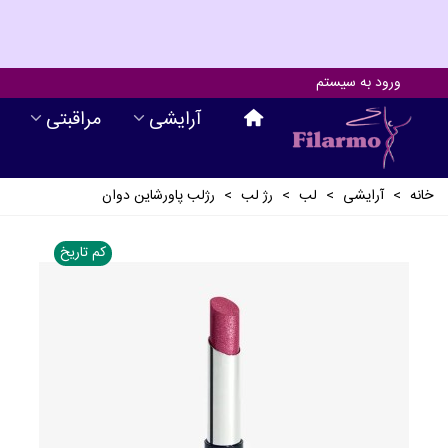
ورود به سیستم
آرايشی
مراقبتی
خانه
>
آرايشی
>
لب
>
رژ لب
>
رژلب پاورشاین دوان
کم تاریخ