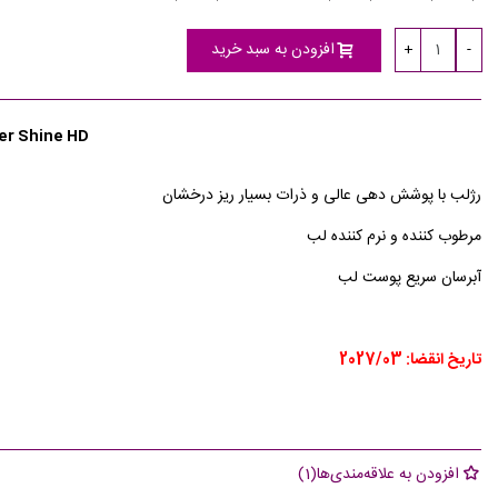
Clover
Radiant
Luster
Radiant
Dazzle
Peach
Gleam
Cherry
Plum
Pink
Wine
Glow
افزودن به سبد خرید
+
-
r Shine HD
رژلب با پوشش دهی عالی و ذرات بسیار ریز درخشان
مرطوب کننده و نرم کننده لب
آبرسان سریع پوست لب
تاریخ انقضا: 2027/03
افزودن به علاقه‌مندی‌ها
(
1
)