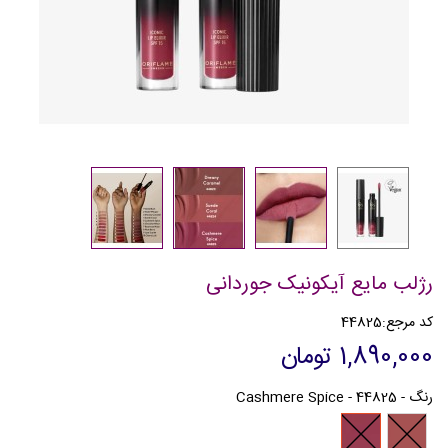
رژلب مایع آیکونیک جوردانی
کد مرجع:
44825
1,890,000 تومان
رنگ
-
44825 - Cashmere Spice
44825
44824
-
-