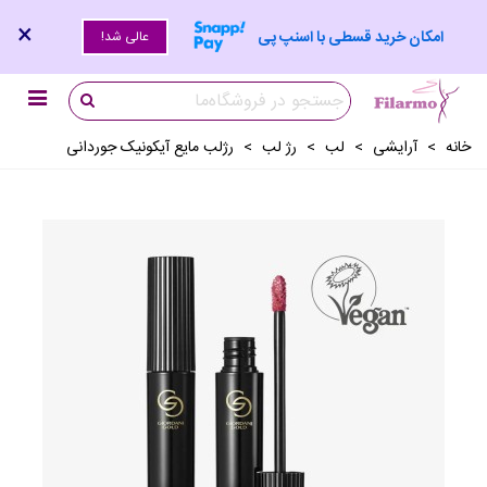
×
امکان خرید قسطی با اسنپ پی
عالی شد!
خانه
>
آرايشی
>
لب
>
رژ لب
>
رژلب مایع آیکونیک جوردانی